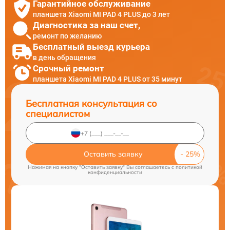
Гарантийное обслуживание
планшета Xiaomi MI PAD 4 PLUS до 3 лет
Диагностика за наш счет,
ремонт по желанию
Бесплатный выезд курьера
в день обращения
Срочный ремонт
планшета Xiaomi MI PAD 4 PLUS от 35 минут
Бесплатная консультация со
специалистом
Оставить заявку
Нажимая на кнопку "Оставить заявку" Вы соглашаетесь c
политикой
конфиденциальности