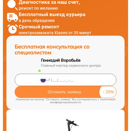
Диагностика за наш счет,
ремонт по желанию
Бесплатный выезд курьера
в день обращения
Срочный ремонт
электросамоката Xiaomi от 35 минут
Бесплатная консультация со
специалистом
Геннадий Воробьёв
Главный мастер сервисного центра
Оставить заявку
Нажимая на кнопку "Оставить заявку" Вы соглашаетесь c
политикой
конфиденциальности